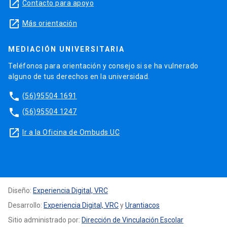
launch
Contacto para apoyo
launch
Más orientación
MEDIACIÓN UNIVERSITARIA
Teléfonos para orientación y consejo si se ha vulnerado
alguno de tus derechos en la universidad.
phone
(56)95504 1691
phone
(56)95504 1247
launch
Ir a la Oficina de Ombuds UC
Diseño:
Experiencia Digital, VRC
Desarrollo:
Experiencia Digital, VRC
y
Urantiacos
Sitio administrado por:
Dirección de Vinculación Escolar